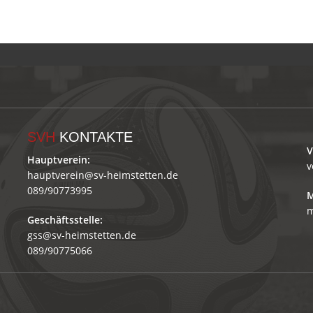
SVH
KONTAKTE
V
Hauptverein:
v
hauptverein@sv-heimstetten.de
089/90773995
M
m
Geschäftsstelle:
gss@sv-heimstetten.de
089/90775066