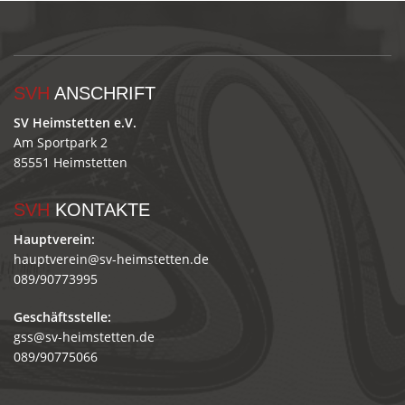
SVH
ANSCHRIFT
SV Heimstetten e.V.
Am Sportpark 2
85551 Heimstetten
SVH
KONTAKTE
Hauptverein:
hauptverein@sv-heimstetten.de
089/90773995
Geschäftsstelle:
gss@sv-heimstetten.de
089/90775066