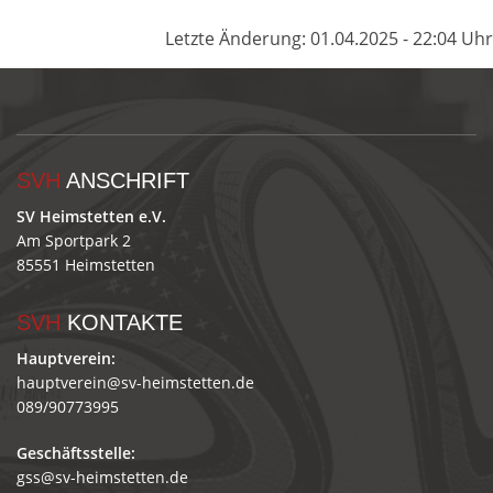
Letzte Änderung: 01.04.2025 - 22:04 Uhr
SVH
ANSCHRIFT
SV Heimstetten e.V.
Am Sportpark 2
85551 Heimstetten
SVH
KONTAKTE
Hauptverein:
hauptverein@sv-heimstetten.de
089/90773995
Geschäftsstelle:
gss@sv-heimstetten.de