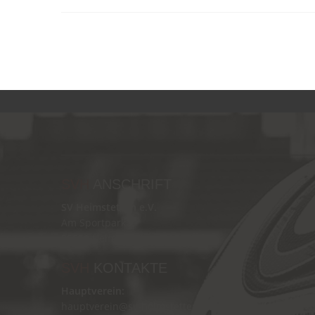
SVH
ANSCHRIFT
SV Heimstetten e.V.
Am Sportpark 2
85551 Heimstetten
SVH
KONTAKTE
Hauptverein:
hauptverein@sv-heimstetten.de