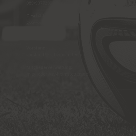
089/90773995
Geschäftsstelle:
gss@sv-heimstetten.de
089/90775066
Vorstand:
vorstand@sv-heimstetten.de
Mitgliederverwaltung:
mitglieder@sv-heimstetten.de