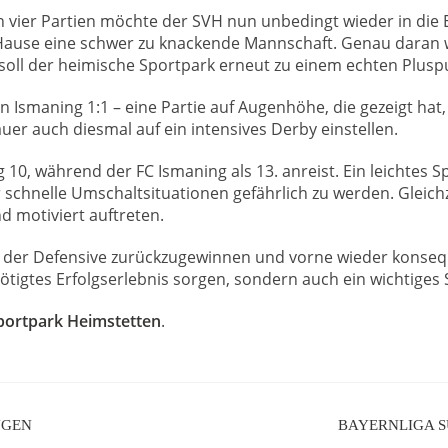
vier Partien möchte der SVH nun unbedingt wieder in die E
Hause eine schwer zu knackende Mannschaft. Genau daran wi
soll der heimische Sportpark erneut zu einem echten Plusp
e in Ismaning 1:1 – eine Partie auf Augenhöhe, die gezeigt h
uer auch diesmal auf ein intensives Derby einstellen.
g 10, während der FC Ismaning als 13. anreist. Ein leichtes S
schnelle Umschaltsituationen gefährlich zu werden. Gleich
 motiviert auftreten.
in der Defensive zurückzugewinnen und vorne wieder konseq
ötigtes Erfolgserlebnis sorgen, sondern auch ein wichtiges
portpark Heimstetten
.
NGEN
BAYERNLIGA S