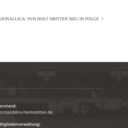
GIONALLIGA: SVH HOLT DRITTEN SIEG IN FOLGE
orstand:
orstand@sv-heimstetten.de
itgliederverwaltung: