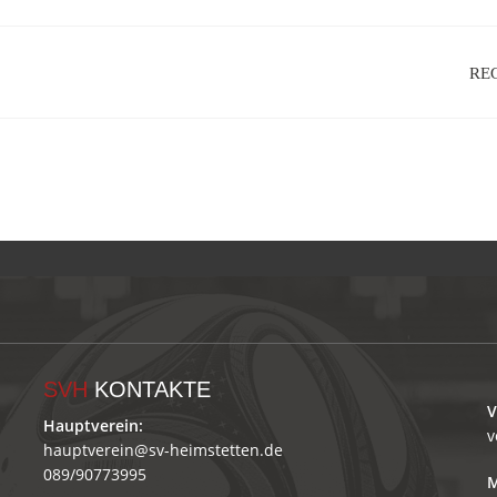
RE
SVH
KONTAKTE
V
Hauptverein:
v
hauptverein@sv-heimstetten.de
089/90773995
M