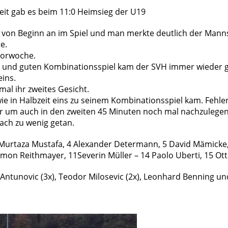
zeit gab es beim 11:0 Heimsieg der U19
er von Beginn an im Spiel und man merkte deutlich der Manns
e.
 Vorwoche.
it und guten Kombinationsspiel kam der SVH immer wieder g
eins.
mal ihr zweites Gesicht.
wie in Halbzeit eins zu seinem Kombinationsspiel kam. Fehl
ker um auch in den zweiten 45 Minuten noch mal nachzulege
fach zu wenig getan.
3 Murtaza Mustafa, 4 Alexander Determann, 5 David Mämicke
imon Reithmayer, 11Severin Müller – 14 Paolo Uberti, 15 Ot
d Antunovic (3x), Teodor Milosevic (2x), Leonhard Benning 