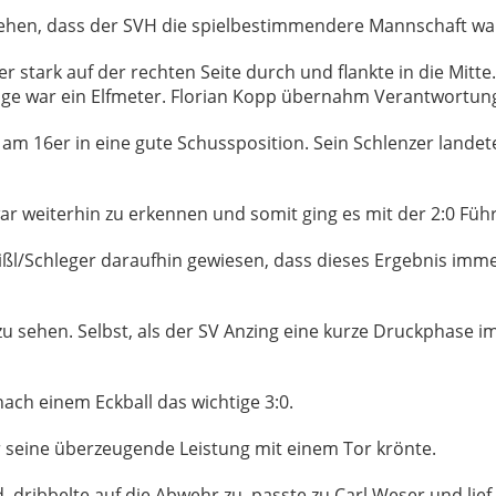
 sehen, dass der SVH die spielbestimmendere Mannschaft wa
ner stark auf der rechten Seite durch und flankte in die Mit
olge war ein Elfmeter. Florian Kopp übernahm Verantwortu
 am 16er in eine gute Schussposition. Sein Schlenzer landet
war weiterhin zu erkennen und somit ging es mit der 2:0 Füh
ßl/Schleger daraufhin gewiesen, dass dieses Ergebnis imme
 zu sehen. Selbst, als der SV Anzing eine kurze Druckphase i
 nach einem Eckball das wichtige 3:0.
 seine überzeugende Leistung mit einem Tor krönte.
, dribbelte auf die Abwehr zu, passte zu Carl Weser und lief 