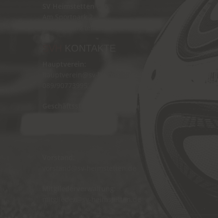
SV Heimstetten e.V.
Am Sportpark 2
85551 Heimstetten
SVH
KONTAKTE
Hauptverein:
hauptverein@sv-heimstetten.de
089/90773995
Geschäftsstelle:
gss@sv-heimstetten.de
089/90775066
Vorstand:
vorstand@sv-heimstetten.de
Mitgliederverwaltung:
mitglieder@sv-heimstetten.de