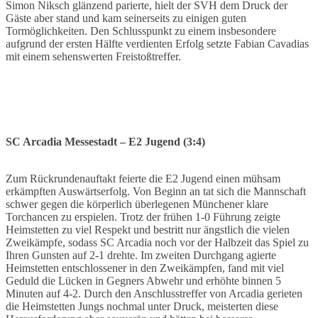
Simon Niksch glänzend parierte, hielt der SVH dem Druck der
Gäste aber stand und kam seinerseits zu einigen guten
Tormöglichkeiten. Den Schlusspunkt zu einem insbesondere
aufgrund der ersten Hälfte verdienten Erfolg setzte Fabian Cavadias
mit einem sehenswerten Freistoßtreffer.
SC Arcadia Messestadt – E2 Jugend (3:4)
Zum Rückrundenauftakt feierte die E2 Jugend einen mühsam
erkämpften Auswärtserfolg. Von Beginn an tat sich die Mannschaft
schwer gegen die körperlich überlegenen Münchener klare
Torchancen zu erspielen. Trotz der frühen 1-0 Führung zeigte
Heimstetten zu viel Respekt und bestritt nur ängstlich die vielen
Zweikämpfe, sodass SC Arcadia noch vor der Halbzeit das Spiel zu
Ihren Gunsten auf 2-1 drehte. Im zweiten Durchgang agierte
Heimstetten entschlossener in den Zweikämpfen, fand mit viel
Geduld die Lücken in Gegners Abwehr und erhöhte binnen 5
Minuten auf 4-2. Durch den Anschlusstreffer von Arcadia gerieten
die Heimstetten Jungs nochmal unter Druck, meisterten diese