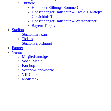
Turniere
Harlander-Stiftungs-SommerCup
Hoaschdenger Hallencup – Ewald J. Matejka
Gedächtnis Turnier
Hoaschdenger Hallencup – Werbepartner
Bayern Trophy
Stadion
Stadionmagazin
Tickets
Stadionverordnung
Partner
Verein
Mitgliedsanträge
Social Media
Fanshop
Second-Hand-Börse
VIP Club
Mediathek