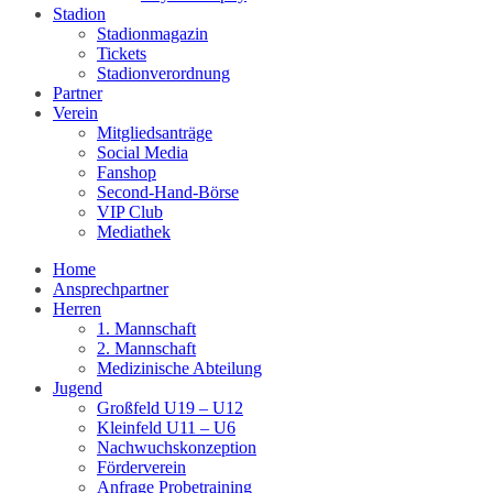
Stadion
Stadionmagazin
Tickets
Stadionverordnung
Partner
Verein
Mitgliedsanträge
Social Media
Fanshop
Second-Hand-Börse
VIP Club
Mediathek
Home
Ansprechpartner
Herren
1. Mannschaft
2. Mannschaft
Medizinische Abteilung
Jugend
Großfeld U19 – U12
Kleinfeld U11 – U6
Nachwuchskonzeption
Förderverein
Anfrage Probetraining