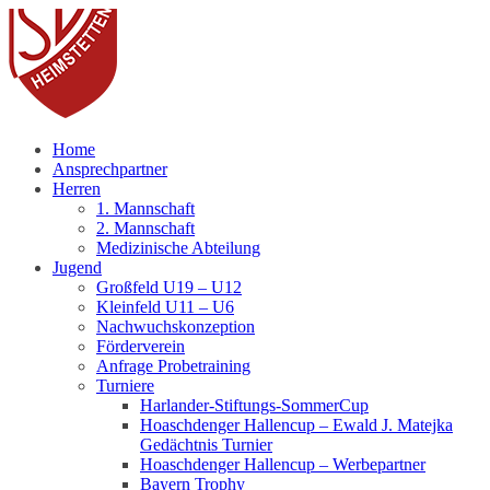
Fußball
Home
Ansprechpartner
Herren
1. Mannschaft
2. Mannschaft
Medizinische Abteilung
Jugend
Großfeld U19 – U12
Kleinfeld U11 – U6
Nachwuchskonzeption
Förderverein
Anfrage Probetraining
Turniere
Harlander-Stiftungs-SommerCup
Hoaschdenger Hallencup – Ewald J. Matejka
Gedächtnis Turnier
Hoaschdenger Hallencup – Werbepartner
Bayern Trophy