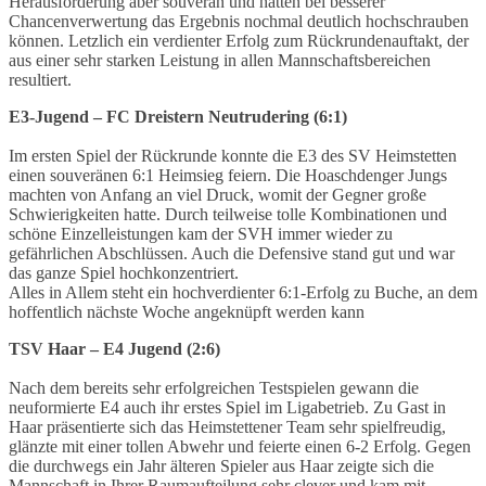
Herausforderung aber souverän und hätten bei besserer
Chancenverwertung das Ergebnis nochmal deutlich hochschrauben
können. Letzlich ein verdienter Erfolg zum Rückrundenauftakt, der
aus einer sehr starken Leistung in allen Mannschaftsbereichen
resultiert.
E3-Jugend – FC Dreistern Neutrudering (6:1)
Im ersten Spiel der Rückrunde konnte die E3 des SV Heimstetten
einen souveränen 6:1 Heimsieg feiern. Die Hoaschdenger Jungs
machten von Anfang an viel Druck, womit der Gegner große
Schwierigkeiten hatte. Durch teilweise tolle Kombinationen und
schöne Einzelleistungen kam der SVH immer wieder zu
gefährlichen Abschlüssen. Auch die Defensive stand gut und war
das ganze Spiel hochkonzentriert.
Alles in Allem steht ein hochverdienter 6:1-Erfolg zu Buche, an dem
hoffentlich nächste Woche angeknüpft werden kann
TSV Haar – E4 Jugend (2:6)
Nach dem bereits sehr erfolgreichen Testspielen gewann die
neuformierte E4 auch ihr erstes Spiel im Ligabetrieb. Zu Gast in
Haar präsentierte sich das Heimstettener Team sehr spielfreudig,
glänzte mit einer tollen Abwehr und feierte einen 6-2 Erfolg. Gegen
die durchwegs ein Jahr älteren Spieler aus Haar zeigte sich die
Mannschaft in Ihrer Raumaufteilung sehr clever und kam mit