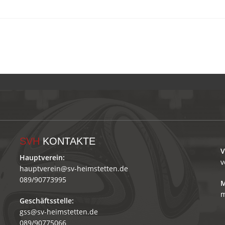
SVH
KONTAKTE
V
Hauptverein:
v
hauptverein@sv-heimstetten.de
089/90773995
M
m
Geschäftsstelle:
gss@sv-heimstetten.de
089/90775066