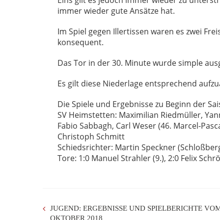
Eins gilt es jedoch immer wieder zu unterst
immer wieder gute Ansätze hat.
Im Spiel gegen Illertissen waren es zwei Fre
konsequent.
Das Tor in der 30. Minute wurde simple ausg
Es gilt diese Niederlage entsprechend aufz
Die Spiele und Ergebnisse zu Beginn der Sai
SV Heimstetten: Maximilian Riedmüller, Ya
Fabio Sabbagh, Carl Weser (46. Marcel-Pascal 
Christoph Schmitt
Schiedsrichter: Martin Speckner (Schloßber
Tore: 1:0 Manuel Strahler (9.), 2:0 Felix Schrö
JUGEND: ERGEBNISSE UND SPIELBERICHTE VOM
OKTOBER 2018