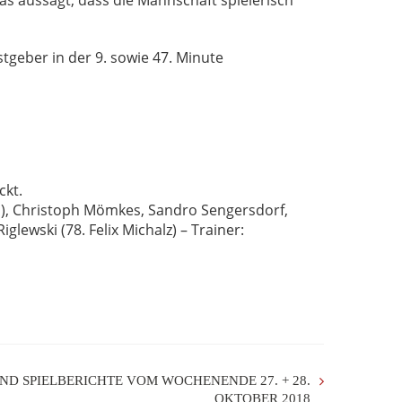
was aussagt, dass die Mannschaft spielerisch
stgeber in der 9. sowie 47. Minute
ckt.
n), Christoph Mömkes, Sandro Sengersdorf,
glewski (78. Felix Michalz) – Trainer:
ND SPIELBERICHTE VOM WOCHENENDE 27. + 28.
OKTOBER 2018