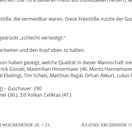
reichen. Die Tore basieren meist auf individuellen Fehlern, 
istöße, die vermeidbar waren. Diese Freistöße nutzte der Ga
edrückt „schlecht verteidigt.“
uarbeiten und den Kopf oben zu halten.
son haben gezeigt, welche Qualität in dieser Mannschaft ste
nnick Günzel, Maximilian Hintermaier (46. Moritz Hanneman
Ebeling), Tim Schels, Matthias Regal, Orhan Akkurt, Lukas Ri
g) – Zuschauer: 290
ter (30.), 3:0 Volkan Celiktas (47.)
 WOCHENENDE 20. + 21.
JUGEND: ERGEBNISSE U