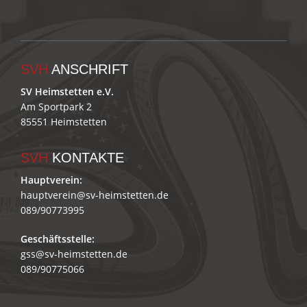
SVH
ANSCHRIFT
SV Heimstetten e.V.
Am Sportpark 2
85551 Heimstetten
SVH
KONTAKTE
Hauptverein:
hauptverein@sv-heimstetten.de
089/90773995
Geschäftsstelle:
gss@sv-heimstetten.de
089/90775066