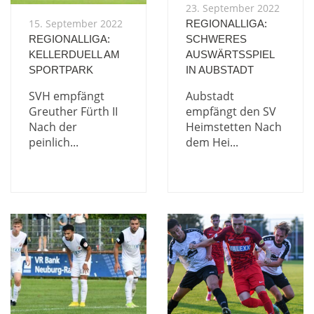
23. September 2022
15. September 2022
REGIONALLIGA:
REGIONALLIGA:
SCHWERES
KELLERDUELL AM
AUSWÄRTSSPIEL
SPORTPARK
IN AUBSTADT
SVH empfängt
Aubstadt
Greuther Fürth II
empfängt den SV
Nach der
Heimstetten Nach
peinlich...
dem Hei...