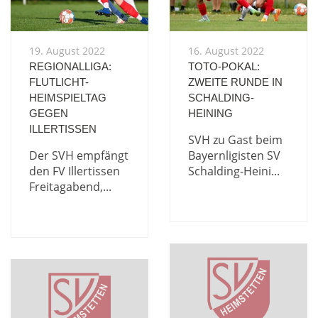
19. August 2022
16. August 2022
REGIONALLIGA:
TOTO-POKAL:
FLUTLICHT-
ZWEITE RUNDE IN
HEIMSPIELTAG
SCHALDING-
GEGEN
HEINING
ILLERTISSEN
SVH zu Gast beim
Der SVH empfängt
Bayernligisten SV
den FV Illertissen
Schalding-Heini...
Freitagabend,...