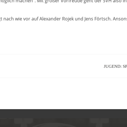
möglich machen“. Mit großer Vorfreude geht der SVH also in
 nach wie vor auf Alexander Rojek und Jens Förtsch. Anson
JUGEND: S