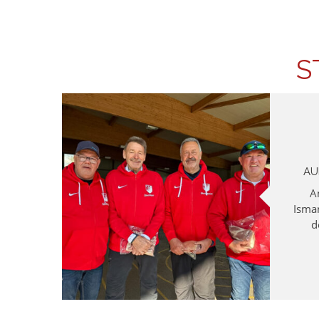
S
AU
A
Isma
d