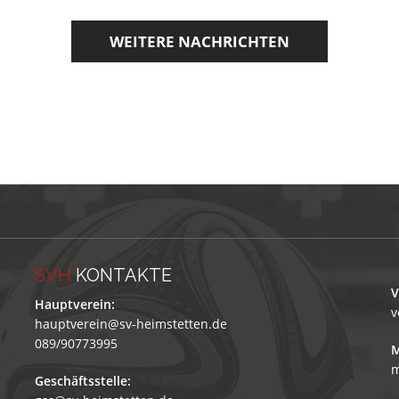
WEITERE NACHRICHTEN
SVH
KONTAKTE
V
Hauptverein:
v
hauptverein@sv-heimstetten.de
089/90773995
M
m
Geschäftsstelle: