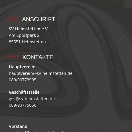
SVH
ANSCHRIFT
SV Heimstetten e.V.
Am Sportpark 2
85551 Heimstetten
SVH
KONTAKTE
Hauptverein:
hauptverein@sv-heimstetten.de
089/90773995
Geschäftsstelle:
gss@sv-heimstetten.de
089/90775066
Vorstand: