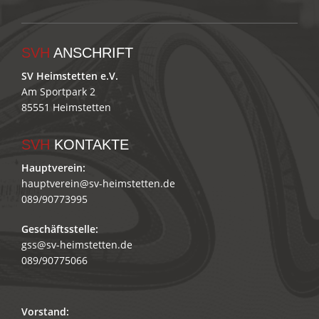
SVH
ANSCHRIFT
SV Heimstetten e.V.
Am Sportpark 2
85551 Heimstetten
SVH
KONTAKTE
Hauptverein:
hauptverein@sv-heimstetten.de
089/90773995
Geschäftsstelle:
gss@sv-heimstetten.de
089/90775066
Vorstand: