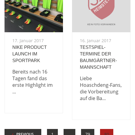
17. Januar 2017
16. Januar 2017
NIKE PRODUCT
TESTSPIEL-
LAUNCH IM
TERMINE DER
SPORTPARK
BAUMGÄRTNER-
MANNSCHAFT
Bereits nach 16
Tagen fand das
Liebe
erste Highlight im
Hoaschdeng-Fans,
...
die Vorbereitung
auf die Ba...
1
…
79
80
PREVIOUS