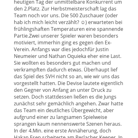
heutigen Tag der unmittelbare Konkurrent um
den 2.Platz. Zur Herbstmeisterschaft lag das
Team noch vor uns. Die 500 Zuschauer (oder
hab ich mich leicht verzählt? ☺) erwarteten bei
frühlingshaften Temperaturen eine spannende
Partie.Zwei unserer Spieler waren besonders
motiviert, immerhin ging es gegen den Ex-
Verein. Anfangs war dies jedochfür Justin
Neumeier und Nathan Oquieka eher eine Last.
Sie wollten es besonders gut machen und
verkrampften dadurch etwas. Überhaupt lief
das Spiel des SVH nicht so an, wie wir uns das
vorgestellt hatten. Die Devise lautete eigentlich
den Gegner von Anfang an unter Druck zu
setzen. Doch stattdessen ließen es die Jungs
zunächst sehr gemächlich angehen. Zwar hatte
das Team ein deutliches Übergewicht, aber
aufgrund einer zu langsamen Spielweise
sprangen kaum nennenswerte Szenen heraus.
In der 4.Min. eine erste Annäherung, doch
Hakan Esen scheiterte am Perlacher Keeper. In