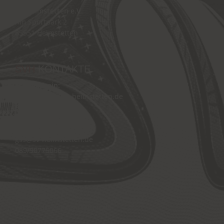
SV Heimstetten e.V.
Am Sportpark 2
85551 Heimstetten
SVH
KONTAKTE
Hauptverein:
hauptverein@sv-heimstetten.de
089/90773995
Geschäftsstelle:
gss@sv-heimstetten.de
089/90775066
Vorstand:
vorstand@sv-heimstetten.de