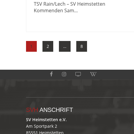
TSV Rain/Lech – SV Heimstetten
Kommenden Sam...
1
2
…
8
SVH
ANSCHRIFT
SV Heimstetten e.V.
Am Sportpark 2
85551 Heimstetten