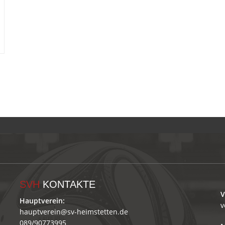
SVH
KONTAKTE
V
Hauptverein:
v
hauptverein@sv-heimstetten.de
089/90773995