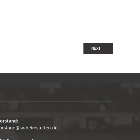
NEXT
orstand:
orstand@sv-heimstetten.de