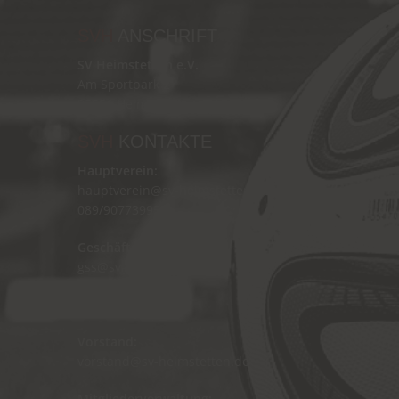
SVH
ANSCHRIFT
SV Heimstetten e.V.
Am Sportpark 2
85551 Heimstetten
SVH
KONTAKTE
Hauptverein:
hauptverein@sv-heimstetten.de
089/90773995
Geschäftsstelle:
gss@sv-heimstetten.de
089/90775066
Vorstand:
vorstand@sv-heimstetten.de
Mitgliederverwaltung: