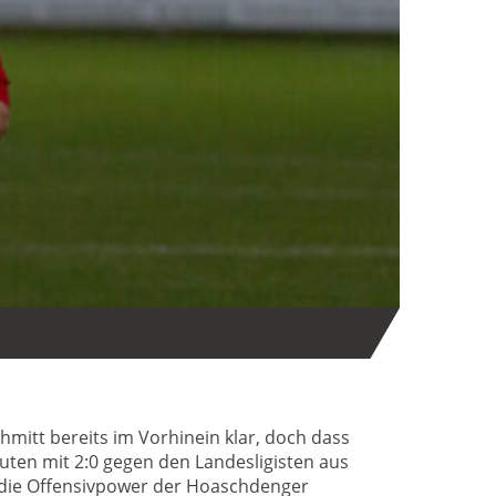
mitt bereits im Vorhinein klar, doch dass
uten mit 2:0 gegen den Landesligisten aus
 die Offensivpower der Hoaschdenger