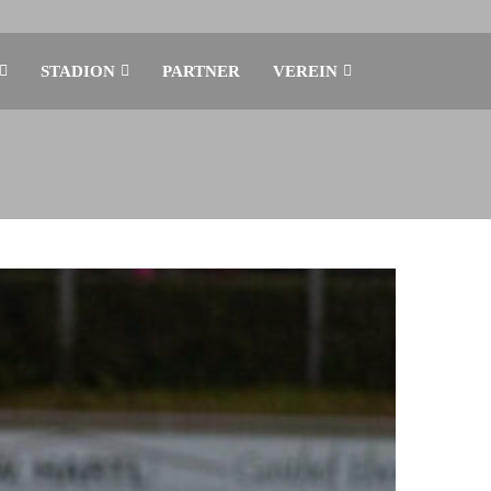
STADION
PARTNER
VEREIN