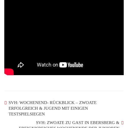
SVH: WOCHENEND- RÜCKBLICK – ZWOATE
ERFOLGREICH & JUGEND MIT EINIGEN
TESTSPIELSIEGEN
SVH: ZWOATE ZU GAST IN EBERSBERG &