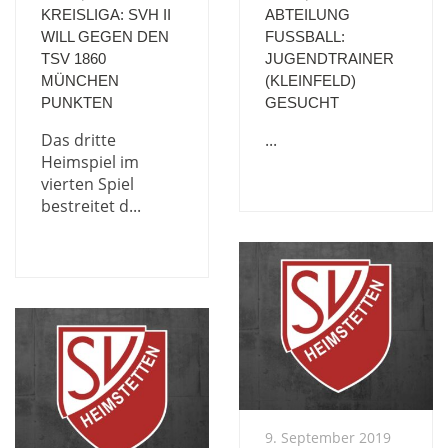
KREISLIGA: SVH II
ABTEILUNG
WILL GEGEN DEN
FUSSBALL: J
TSV 1860
UGENDTRAINER (
MÜNCHEN
KLEINFELD) G
PUNKTEN
ESUCHT
Das dritte
...
Heimspiel im
vierten Spiel
bestreitet d...
9. September 2019