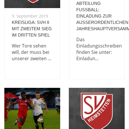
ABTEILUNG
FUSSBALL: E
9. September 2019
INLADUNG ZUR A
KREISLIGA: SVH II
USSERORDENTLICHEN JA
MIT ZWEITEM SIEG
HRESHAUPTVERSAMML
IM DRITTEN SPIEL
Das
Wer Tore sehen
Einladungsschreiben
will, der muss bei
finden Sie unter:
unserer zweiten ...
Einladun...