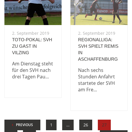
2. September 2019
2. September 2019
TOTO-POKAL: SVH
REGIONALLIGA:
ZU GAST IN
SVH SPIELT REMIS
VILZING
IN
ASCHAFFENBURG
Am Dienstag steht
für den SVH nach
Nach sechs
drei Tagen Pau...
Stunden Anfahrt
startete der SVH
am Fre...
1
…
26
27
PREVIOUS