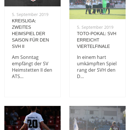
5. September 2019
KREISLIGA:
5. September 2019
ZWEITES
HEIMSPIEL DER
TOTO-POKAL: SVH
SAISON FÜR DEN
ERREICHT
SVH II
VIERTELFINALE
Am Sonntag
In einem hart
empfängt der SV
umkämpften Spiel
Heimstetten II den
rang der SVH den
ATS...
D...