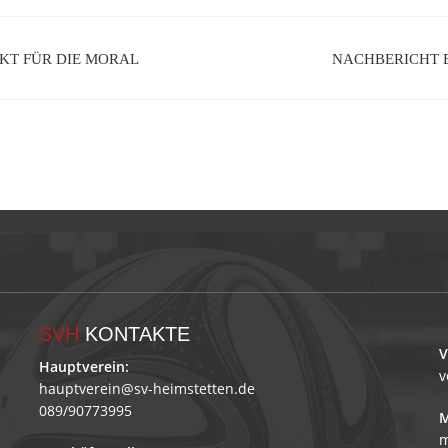
NKT FÜR DIE MORAL
NACHBERICHT 
SVH
KONTAKTE
V
Hauptverein:
v
hauptverein@sv-heimstetten.de
089/90773995
M
m