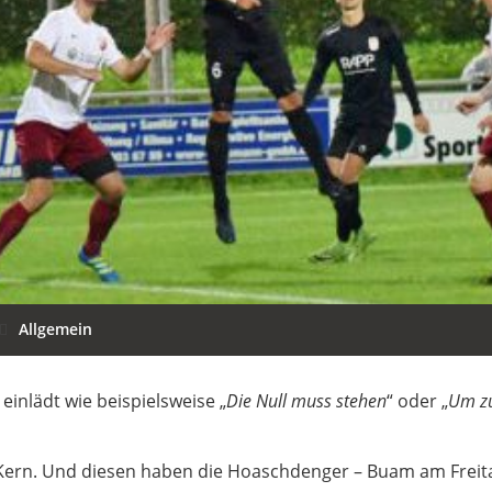
Allgemein
 einlädt wie beispielsweise „
Die Null muss stehen
“ oder „
Um zu
Kern. Und diesen haben die Hoaschdenger – Buam am Freita