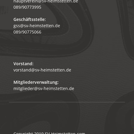
hauptverein@sv-heimstetten.de
089/90773995
Geschäftsstelle:
gss@sv-heimstetten.de
089/90775066
Vorstand:
vorstand@sv-heimstetten.de
Mitgliederverwaltung:
mitglieder@sv-heimstetten.de
Copyright 2019
SV-Heimstetten.com