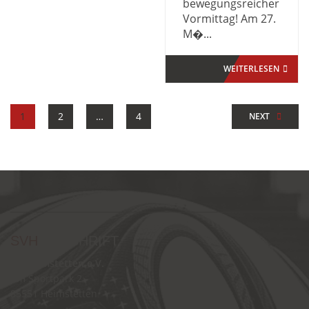
bewegungsreicher
Vormittag! Am 27.
M�...
WEITERLESEN
1
2
…
4
NEXT
SVH
ANSCHRIFT
SV Heimstetten e.V.
Am Sportpark 2
85551 Heimstetten