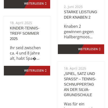
WEITERLESEN
2. Juni 2025
STARKE LEISTUNG
DER KNABEN 2
18. April 2025
Knaben 2
KINDER-TENNIS-
gewinnen gegen
TREFF SOMMER
Hallbergmoos...
2025
Ihr seid zwischen
WEITERLESEN
ca. 4 und 8 Jahre
alt, habt Spa�...
18. April 2025
WEITERLESEN
„SPIEL, SATZ UND
SPASS!“ – TENNIS-S
CHNUPPERTAG A
N DER SILVA-G
RUNDSCHULE
Was für ein