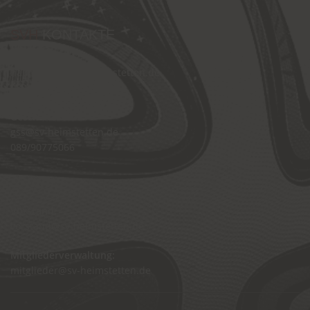
SVH
KONTAKTE
Hauptverein:
hauptverein@sv-heimstetten.de
089/90773995
Geschäftsstelle:
gss@sv-heimstetten.de
089/90775066
Vorstand:
vorstand@sv-heimstetten.de
Mitgliederverwaltung:
mitglieder@sv-heimstetten.de