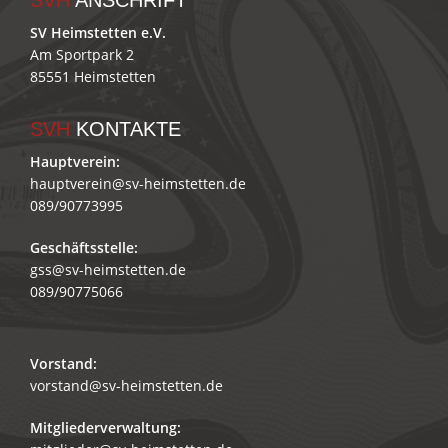
SVH
ANSCHRIFT
SV Heimstetten e.V.
Am Sportpark 2
85551 Heimstetten
SVH
KONTAKTE
Hauptverein:
hauptverein@sv-heimstetten.de
089/90773995
Geschäftsstelle:
gss@sv-heimstetten.de
089/90775066
Vorstand:
vorstand@sv-heimstetten.de
Mitgliederverwaltung: