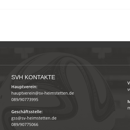
SVH KONTAKTE
V
Hauptverein:
v
hauptverein@sv-heimstetten.de
089/90773995
M
m
Geschäftsstelle:
gss@sv-heimstetten.de
089/90775066