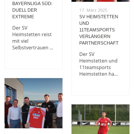
BAYERNLIGA SÜD:
17. März 2025
DUELL DER
EXTREME
SV HEIMSTETTEN
UND
Der SV
11TEAMSPORTS
Heimstetten reist
VERLÄNGERN
mit viel
PARTNERSCHAFT
Selbstvertrauen ...
Der SV
Heimstetten und
11teamsports
Heimstetten ha...