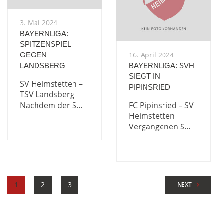
3. Mai 2024
BAYERNLIGA:
SPITZENSPIEL
16. April 2024
GEGEN
LANDSBERG
BAYERNLIGA: SVH
SIEGT IN
SV Heimstetten –
PIPINSRIED
TSV Landsberg
Nachdem der S...
FC Pipinsried – SV
Heimstetten
Vergangenen S...
1
2
3
NEXT