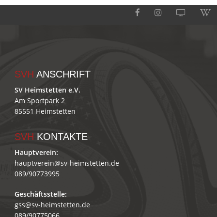
SVH
ANSCHRIFT
SV Heimstetten e.V.
Am Sportpark 2
85551 Heimstetten
SVH
KONTAKTE
Hauptverein:
hauptverein@sv-heimstetten.de
089/90773995
Geschäftsstelle:
gss@sv-heimstetten.de
089/90775066