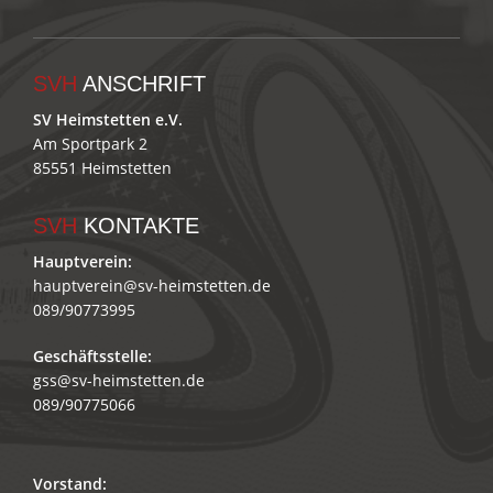
SVH
ANSCHRIFT
SV Heimstetten e.V.
Am Sportpark 2
85551 Heimstetten
SVH
KONTAKTE
Hauptverein:
hauptverein@sv-heimstetten.de
089/90773995
Geschäftsstelle:
gss@sv-heimstetten.de
089/90775066
Vorstand: