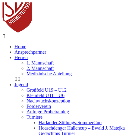
Fußball
Home
Ansprechpartner
Herren
1. Mannschaft
2. Mannschaft
Medizinische Abteilung
Jugend
Großfeld U19 – U12
Kleinfeld U11 – U6
Nachwuchskonzeption
Förderverein
Anfrage Probetraining
Turniere
Harlander-Stiftungs-SommerCup
Hoaschdenger Hallencup – Ewald J. Matejka
Gedächtnis Turnier