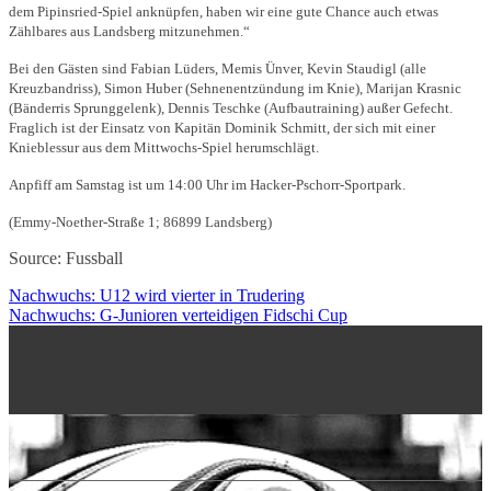
dem Pipinsried-Spiel anknüpfen, haben wir eine gute Chance auch etwas
Zählbares aus Landsberg mitzunehmen.“
Bei den Gästen sind Fabian Lüders, Memis Ünver, Kevin Staudigl (alle
Kreuzbandriss), Simon Huber (Sehnenentzündung im Knie), Marijan Krasnic
(Bänderris Sprunggelenk), Dennis Teschke (Aufbautraining) außer Gefecht.
Fraglich ist der Einsatz von Kapitän Dominik Schmitt, der sich mit einer
Knieblessur aus dem Mittwochs-Spiel herumschlägt.
Anpfiff am Samstag ist um 14:00 Uhr im Hacker-Pschorr-Sportpark.
(Emmy-Noether-Straße 1; 86899 Landsberg)
Source: Fussball
Nachwuchs: U12 wird vierter in Trudering
Nachwuchs: G-Junioren verteidigen Fidschi Cup