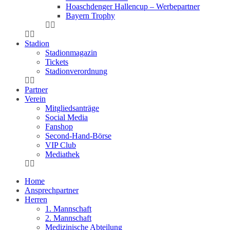
Hoaschdenger Hallencup – Werbepartner
Bayern Trophy
Stadion
Stadionmagazin
Tickets
Stadionverordnung
Partner
Verein
Mitgliedsanträge
Social Media
Fanshop
Second-Hand-Börse
VIP Club
Mediathek
Home
Ansprechpartner
Herren
1. Mannschaft
2. Mannschaft
Medizinische Abteilung