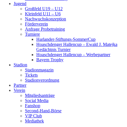
Jugend
Großfeld U19 – U12
Kleinfeld U11 – U6
Nachwuchskonzeption
Förderverein
Anfrage Probetraining
Turniere
Harlander-Stiftungs-SommerCup
Hoaschdenger Hallencup – Ewald J. Matejka
Gedächtnis Turnier
Hoaschdenger Hallencup – Werbepartner
Bayern Trophy
Stadion
Stadionmagazin
Tickets
Stadionverordnung
Partner
Verein
Mitgliedsanträge
Social Media
Fanshop
Second-Hand-Börse
VIP Club
Mediathek