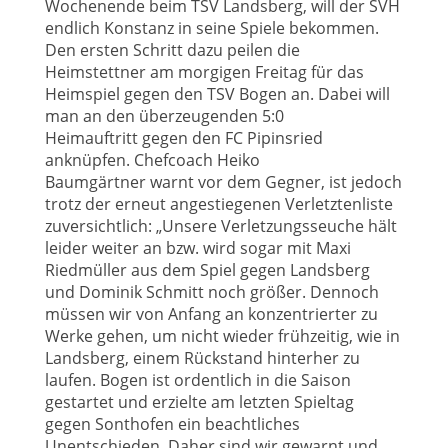
Wochenende beim TSV Landsberg, will der SVH
endlich Konstanz in seine Spiele bekommen.
Den ersten Schritt dazu peilen die
Heimstettner am morgigen Freitag für das
Heimspiel gegen den TSV Bogen an. Dabei will
man an den überzeugenden 5:0
Heimauftritt gegen den FC Pipinsried
anknüpfen. Chefcoach Heiko
Baumgärtner warnt vor dem Gegner, ist jedoch
trotz der erneut angestiegenen Verletztenliste
zuversichtlich: „Unsere Verletzungsseuche hält
leider weiter an bzw. wird sogar mit Maxi
Riedmüller aus dem Spiel gegen Landsberg
und Dominik Schmitt noch größer. Dennoch
müssen wir von Anfang an konzentrierter zu
Werke gehen, um nicht wieder frühzeitig, wie in
Landsberg, einem Rückstand hinterher zu
laufen. Bogen ist ordentlich in die Saison
gestartet und erzielte am letzten Spieltag
gegen Sonthofen ein beachtliches
Unentschieden. Daher sind wir gewarnt und