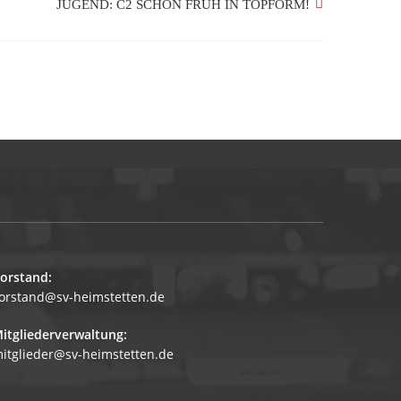
JUGEND: C2 SCHON FRÜH IN TOPFORM!
orstand:
orstand@sv-heimstetten.de
itgliederverwaltung:
itglieder@sv-heimstetten.de