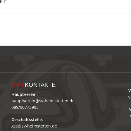
AKT
SVH
KONTAKTE
V
Hauptverein:
v
hauptverein@sv-heimstetten.de
089/90773995
M
m
Geschäftsstelle:
gss@sv-heimstetten.de