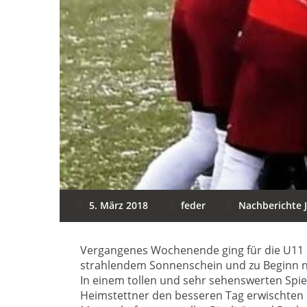
5. März 2018
feder
Nachberichte 
Vergangenes Wochenende ging für die U11 e
strahlendem Sonnenschein und zu Beginn n
In einem tollen und sehr sehenswerten Spi
Heimstettner den besseren Tag erwischten 