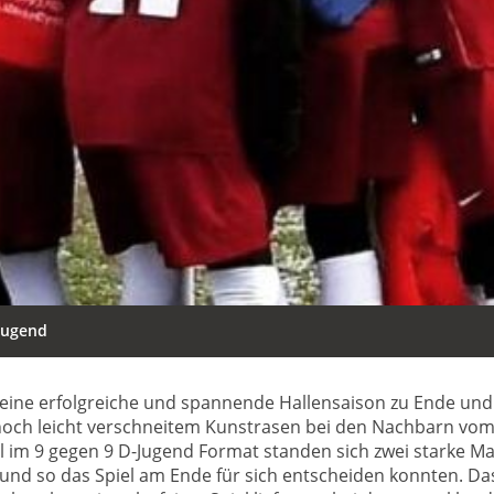
Jugend
ine erfolgreiche und spannende Hallensaison zu Ende und m
och leicht verschneitem Kunstrasen bei den Nachbarn vom
el im 9 gegen 9 D-Jugend Format standen sich zwei starke 
und so das Spiel am Ende für sich entscheiden konnten
. Da