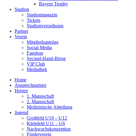
Bayern Trophy
Stadion
Stadionmagazin
Tickets
Stadionverordnung
Partner
Verein
Mitgliedsanträge
Social Media
Fanshop
Second-Hand-Börse
VIP Club
Mediathek
Home
Ansprechpartner
Herren
1. Mannschaft
2. Mannschaft
Medizinische Abteilung
Jugend
Großfeld U19 – U12
Kleinfeld U11 – U6
Nachwuchskonzeption
Förderverein