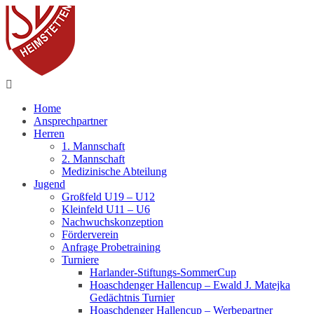
Fußball
Home
Ansprechpartner
Herren
1. Mannschaft
2. Mannschaft
Medizinische Abteilung
Jugend
Großfeld U19 – U12
Kleinfeld U11 – U6
Nachwuchskonzeption
Förderverein
Anfrage Probetraining
Turniere
Harlander-Stiftungs-SommerCup
Hoaschdenger Hallencup – Ewald J. Matejka
Gedächtnis Turnier
Hoaschdenger Hallencup – Werbepartner