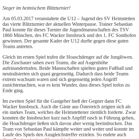
Sieger im heimischem Blitzturnier!
Am 05.03.2017 veranstaltete die U12 – Jugend des SV Heimstetten
das vierte Blitzturnier der aktuellen Winterpause. Trainer Sebastian
Paul konnte für dieses Turnier die Jugendmannschaften des TSV
1860 München, des FC Wacker Innsbruck und des 1. FC Sonthofen
gewinnen. Der gesamte Kader der U12 durfte gegen diese guten
Teams antreten.
Gleich im ersten Spiel trafen die Hoaschdenger auf die Junglöwen.
Die Zuschauer sahen zwei Teams, die auf Augenhöhe
aufeinandertrafen. Beide Mannschaften spielten guten Fußball und
neutralisierten sich quasi gegenseitig. Dadurch dass beide Teams
extrem wachsam waren und sich gegenseitig jeden Angriff
zunichtemachten, war es kein Wunder, dass dieses Spiel torlos zu
Ende ging.
Im zweiten Spiel für die Gastgeber hieß der Gegner dann FC
Wacker Innsbruck. Auch die Gäste aus Österreich zeigten sich als
ein starkes Team, welches die Heimstettener ziemlich forderte. Zwar
konnten die Innsbrucker kurz nach Anpfiff rasch in Führung gehen,
die Hoachdenger ließen sich davon aber wenig beeindrucken. Das
Team von Sebastian Paul kämpfte weiter und weiter und konnte im
Laufe des Spiels den Ausgleichstreffer erzielen. So endete auch