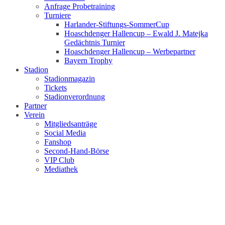
Anfrage Probetraining
Turniere
Harlander-Stiftungs-SommerCup
Hoaschdenger Hallencup – Ewald J. Matejka
Gedächtnis Turnier
Hoaschdenger Hallencup – Werbepartner
Bayern Trophy
Stadion
Stadionmagazin
Tickets
Stadionverordnung
Partner
Verein
Mitgliedsanträge
Social Media
Fanshop
Second-Hand-Börse
VIP Club
Mediathek