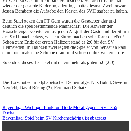
FT Gern zu Gast im Sportpark Heimstetten. Bei dieser Partie trat
wieder der gesamte Kader an, allerdings hatte diesmal Zweittorwart
Jessen Bamberg die Aufgabe den Kasten des SVH sauber zu halten.
Beim Spiel gegen den FT Gern waren die Gastgeber klar und
deutlich die spielbestimmende Mannschaft. Die Abwehr der
Hoaschdenger vereitelten fast jeden Angriff der Gäste und der Sturm
des SVH machte dass, was ein Sturm machen soll: Tore schießen!
Schon zum Ende der ersten Halbzeit stand es 2:0 für den SV
Heimstetten. In Halbzeit zwei legten die Spieler von Sebastian Paul
dann nochmals eine Schippe drauf und schossen drei weitere Tore.
So endete dieses Testspiel mit einem mehr als guten 5:0 (2:0).
Die Torschützen in alphabetischer Reihenfolge: Nils Balint, Severin
Neufeld, David Rösing (2), Ferdinand Schatz.
Bayernliga: Wichtiger Punkt und tolle Moral gegen TSV 1865
Dachau
Bayernliga: Spiel beim SV Kirchanschöring ist abgesagt