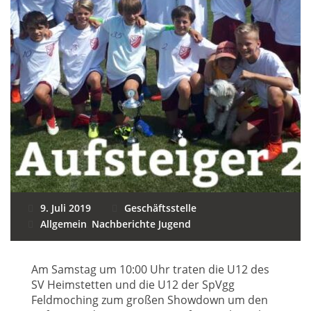
9. Juli 2019
Geschäftsstelle
Allgemein
,
Nachberichte Jugend
Am Samstag um 10:00 Uhr traten die U12 des
SV Heimstetten und die U12 der SpVgg
Feldmoching zum großen Showdown um den