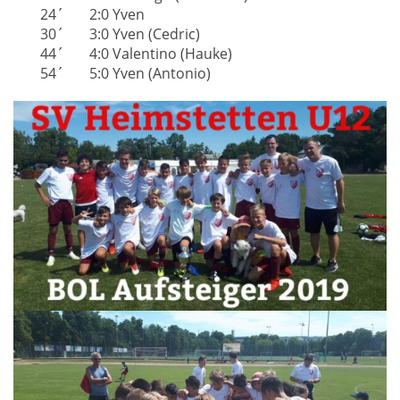
24´ 2:0 Yven
30´ 3:0 Yven (Cedric)
44´ 4:0 Valentino (Hauke)
54´ 5:0 Yven (Antonio)