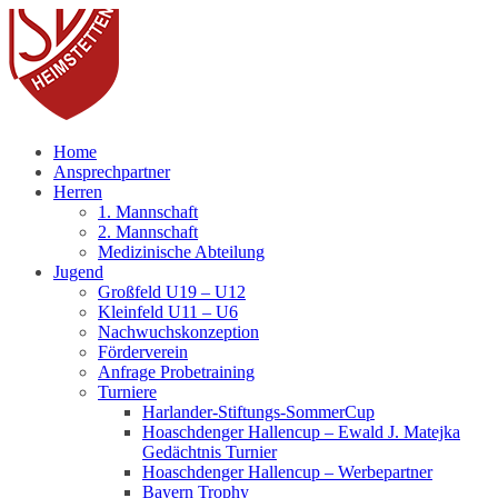
Fußball
Home
Ansprechpartner
Herren
1. Mannschaft
2. Mannschaft
Medizinische Abteilung
Jugend
Großfeld U19 – U12
Kleinfeld U11 – U6
Nachwuchskonzeption
Förderverein
Anfrage Probetraining
Turniere
Harlander-Stiftungs-SommerCup
Hoaschdenger Hallencup – Ewald J. Matejka
Gedächtnis Turnier
Hoaschdenger Hallencup – Werbepartner
Bayern Trophy