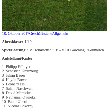
18. Oktober 2017
Geschäftsstelle
Allgemein
Altersklasse:
U19
Spiel/Paarung
: SV Heimstetten u 19- VFR Garching A-Junioren
Aufstellung/Kader:
1 Philipp Effinger
2 Sebastian Kreuzburg
3 Julian Bauer
4 Haydn Bowen
5 Leonard Eisl
7 Salam Naschwan
8 David Mämicke
9 Nathanael Oyuieka
10 Paolo Uberti
11 Nicolas Pokorny