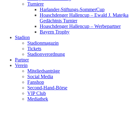
Turniere
Harlander-Stiftungs-SommerCup
Hoaschdenger Hallencup – Ewald J. Matejka
Gedächtnis Turnier
Hoaschdenger Hallencup – Werbepartner
Bayern Trophy
Stadion
Stadionmagazin
Tickets
Stadionverordnung
Partner
Verein
Mitgliedsanträge
Social Media
Fanshop
Second-Hand-Börse
VIP Club
Mediathek