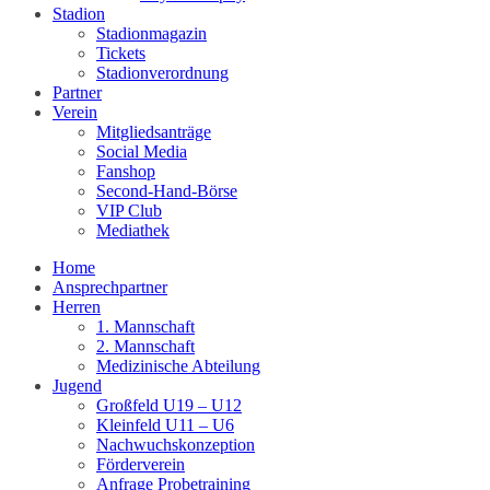
Stadion
Stadionmagazin
Tickets
Stadionverordnung
Partner
Verein
Mitgliedsanträge
Social Media
Fanshop
Second-Hand-Börse
VIP Club
Mediathek
Home
Ansprechpartner
Herren
1. Mannschaft
2. Mannschaft
Medizinische Abteilung
Jugend
Großfeld U19 – U12
Kleinfeld U11 – U6
Nachwuchskonzeption
Förderverein
Anfrage Probetraining