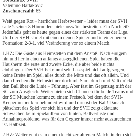
Valentino Bartakovic
Zuschauerzahl:
65
Weiß gegen Rot – herrliches Herbstwetter – leider muss der SVH
satte 5 seiner 8 Hinrundenspiele auswärts bestreiten. Ein Nachteil?
Jedenfalls geht es heute gegen eines der stärksten Teams der Liga.
Und der SVH startet mit einem neuen Spieler und in einer neuen
Formation: 2-3-1, viel Veränderung vor so einem Match.
1.HZ: Die Gäste aus Heimstetten mit dem Anstoß. Nach einigem
hin und her in einem anfangs ausgeglichenen Spiel haben die
Hausherrn die erste und zweite Ecke, die aber beide nichts
einbringen. Der SVH bekommt sein Passspiel nicht aufgezogen,
keine Breite im Spiel, alles durch die Mitte und das oft allein. Und
dann brechen die Heimstettner doch mit Sami durch und Vali drückt
den Ball über die Linie – Führung. Aber fast im Gegenzug trifft der
SC zum Ausgleich. Weiter bieten sich Chancen für beide Teams und
der SC München kommt zu einem Freistoß, bei dem der SVH-
Keeper im 5er klar behindert wird und drin ist der Ball! Danach
plätschert das Spiel vor sich hin und der SVH zeigt eklatante
Schwächen beim Spielaufbau von hinten, Ballverluste und
Annahmeprobleme, was für den Gegner immer mehr auszurechnen
ist. Halbzeit.
2.HZ: Weiter geht es in einem leicht zerfahrenen Match, in dem sich