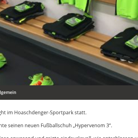
llgemein
ight im Hoaschdenger-Sportpark statt.
lichte seinen neuen Fußballschuh „Hypervenom 3“.