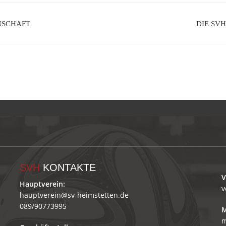
NSCHAFT
DIE SVH
SVH
KONTAKTE
V
Hauptverein:
v
hauptverein@sv-heimstetten.de
089/90773995
M
m