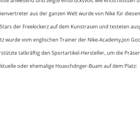
Klose anwesend und zeigte eindrucksvoll, wie entschlossen 
ienvertreter aus der ganzen Welt wurde von Nike für diese
tars der Freekickerz auf dem Kunstrasen und testeten ausg
latz wurde vom englischen Trainer der Nike-Academy,Jon 
rstützte tatkräftig den Sportartikel-Hersteller, um die Prä
aktuelle oder ehemalige Hoaschdnger-Buam auf dem Platz: