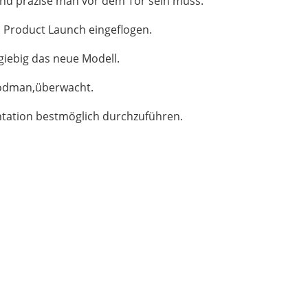
und präzise man vor dem Tor sein muss.
n Product Launch eingeflogen.
iebig das neue Modell.
Goodman,überwacht.
sentation bestmöglich durchzuführen.