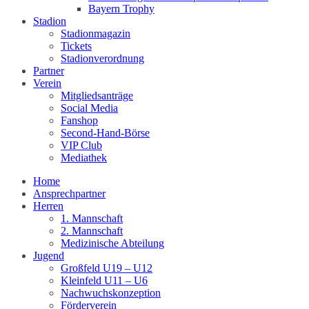
Bayern Trophy
Stadion
Stadionmagazin
Tickets
Stadionverordnung
Partner
Verein
Mitgliedsanträge
Social Media
Fanshop
Second-Hand-Börse
VIP Club
Mediathek
Home
Ansprechpartner
Herren
1. Mannschaft
2. Mannschaft
Medizinische Abteilung
Jugend
Großfeld U19 – U12
Kleinfeld U11 – U6
Nachwuchskonzeption
Förderverein