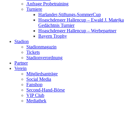
Anfrage Probetraining
Turniere
Harlander-Stiftungs-SommerCup
Hoaschdenger Hallencup – Ewald J. Matejka
Gedächtnis Turnier
Hoaschdenger Hallencup – Werbepartner
Bayern Trophy
Stadion
Stadionmagazin
Tickets
Stadionverordnung
Partner
Verein
Mitgliedsanträge
Social Media
Fanshop
Second-Hand-Börse
VIP Club
Mediathek