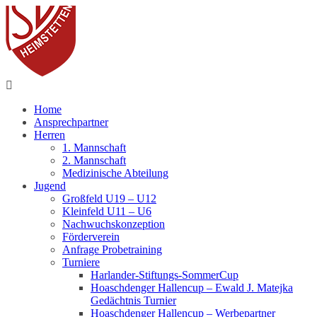
Fußball
Home
Ansprechpartner
Herren
1. Mannschaft
2. Mannschaft
Medizinische Abteilung
Jugend
Großfeld U19 – U12
Kleinfeld U11 – U6
Nachwuchskonzeption
Förderverein
Anfrage Probetraining
Turniere
Harlander-Stiftungs-SommerCup
Hoaschdenger Hallencup – Ewald J. Matejka
Gedächtnis Turnier
Hoaschdenger Hallencup – Werbepartner