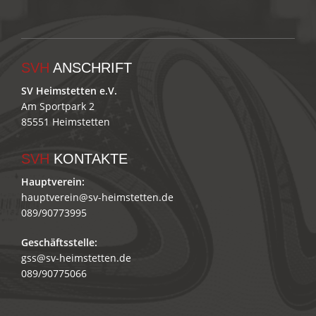
SVH
ANSCHRIFT
SV Heimstetten e.V.
Am Sportpark 2
85551 Heimstetten
SVH
KONTAKTE
Hauptverein:
hauptverein@sv-heimstetten.de
089/90773995
Geschäftsstelle:
gss@sv-heimstetten.de
089/90775066