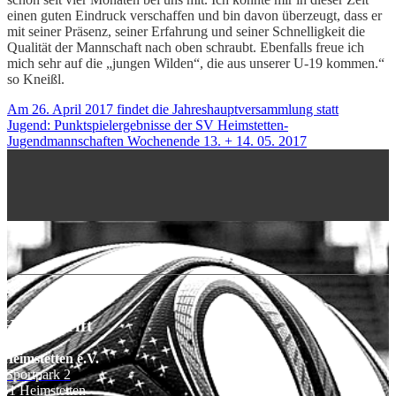
einen guten Eindruck verschaffen und bin davon überzeugt, dass er
mit seiner Präsenz, seiner Erfahrung und seiner Schnelligkeit die
Qualität der Mannschaft nach oben schraubt. Ebenfalls freue ich
mich sehr auf die „jungen Wilden“, die aus unserer U-19 kommen.“
so Kneißl.
Am 26. April 2017 findet die Jahreshauptversammlung statt
Jugend: Punktspielergebnisse der SV Heimstetten-
Jugendmannschaften Wochenende 13. + 14. 05. 2017
H Anschrift
Heimstetten e.V.
Sportpark 2
51 Heimstetten