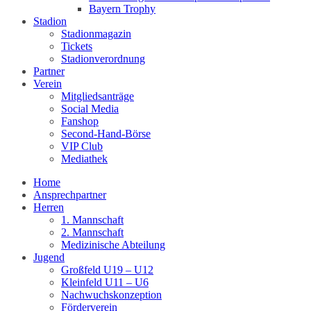
Bayern Trophy
Stadion
Stadionmagazin
Tickets
Stadionverordnung
Partner
Verein
Mitgliedsanträge
Social Media
Fanshop
Second-Hand-Börse
VIP Club
Mediathek
Home
Ansprechpartner
Herren
1. Mannschaft
2. Mannschaft
Medizinische Abteilung
Jugend
Großfeld U19 – U12
Kleinfeld U11 – U6
Nachwuchskonzeption
Förderverein