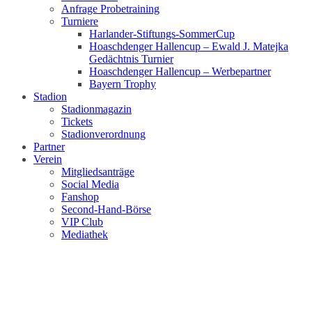
Anfrage Probetraining
Turniere
Harlander-Stiftungs-SommerCup
Hoaschdenger Hallencup – Ewald J. Matejka
Gedächtnis Turnier
Hoaschdenger Hallencup – Werbepartner
Bayern Trophy
Stadion
Stadionmagazin
Tickets
Stadionverordnung
Partner
Verein
Mitgliedsanträge
Social Media
Fanshop
Second-Hand-Börse
VIP Club
Mediathek