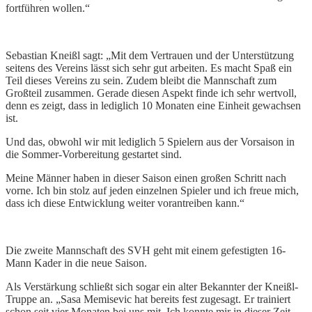
fortführen wollen.“
Sebastian Kneißl sagt: „Mit dem Vertrauen und der Unterstützung
seitens des Vereins lässt sich sehr gut arbeiten. Es macht Spaß ein
Teil dieses Vereins zu sein. Zudem bleibt die Mannschaft zum
Großteil zusammen. Gerade diesen Aspekt finde ich sehr wertvoll,
denn es zeigt, dass in lediglich 10 Monaten eine Einheit gewachsen
ist.
Und das, obwohl wir mit lediglich 5 Spielern aus der Vorsaison in
die Sommer-Vorbereitung gestartet sind.
Meine Männer haben in dieser Saison einen großen Schritt nach
vorne. Ich bin stolz auf jeden einzelnen Spieler und ich freue mich,
dass ich diese Entwicklung weiter vorantreiben kann.“
Die zweite Mannschaft des SVH geht mit einem gefestigten 16-
Mann Kader in die neue Saison.
Als Verstärkung schließt sich sogar ein alter Bekannter der Kneißl-
Truppe an. „Sasa Memisevic hat bereits fest zugesagt. Er trainiert
schon seit vier Monaten bei uns mit. Ich konnte mir in dieser Zeit