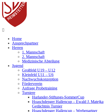
Fußball
Home
Ansprechpartner
Herren
1. Mannschaft
2. Mannschaft
Medizinische Abteilung
Jugend
Großfeld U19 – U12
Kleinfeld U11 – U6
Nachwuchskonzeption
Förderverein
Anfrage Probetraining
Turniere
Harlander-Stiftungs-SommerCup
Hoaschdenger Hallencup – Ewald J. Matejka
Gedächtnis Turnier
Hoaschdenger Hallencup – Werbepartner