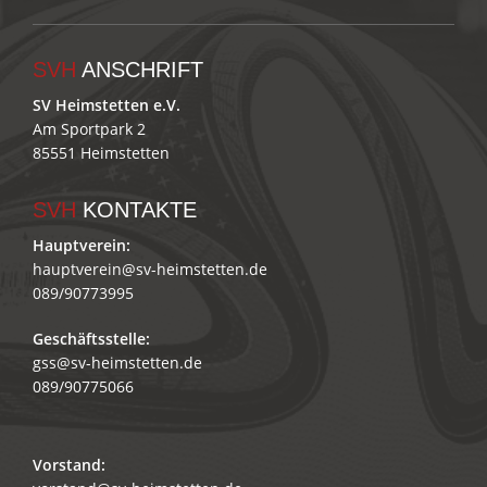
SVH
ANSCHRIFT
SV Heimstetten e.V.
Am Sportpark 2
85551 Heimstetten
SVH
KONTAKTE
Hauptverein:
hauptverein@sv-heimstetten.de
089/90773995
Geschäftsstelle:
gss@sv-heimstetten.de
089/90775066
Vorstand: