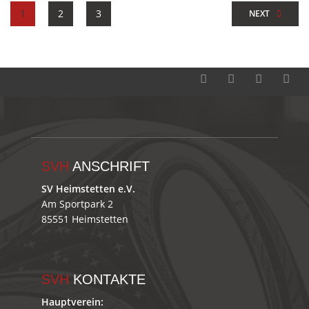
1
2
3
NEXT
SVH
ANSCHRIFT
SV Heimstetten e.V.
Am Sportpark 2
85551 Heimstetten
SVH
KONTAKTE
Hauptverein: