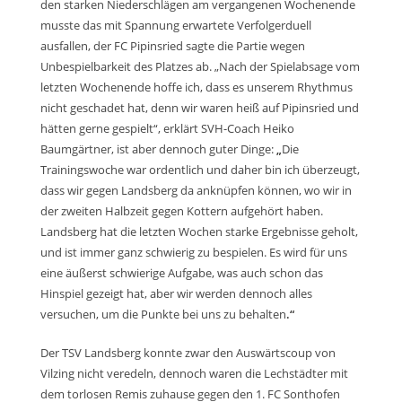
den starken Niederschlägen am vergangenen Wochenende
musste das mit Spannung erwartete Verfolgerduell
ausfallen, der FC Pipinsried sagte die Partie wegen
Unbespielbarkeit des Platzes ab.
„Nach der Spielabsage vom
letzten Wochenende hoffe ich, dass es unserem Rhythmus
nicht geschadet hat, denn wir waren heiß auf Pipinsried und
hätten gerne gespielt“
, erklärt SVH-Coach Heiko
Baumgärtner, ist aber dennoch guter Dinge:
„
Die
Trainingswoche war ordentlich und daher bin ich überzeugt,
dass wir gegen Landsberg da anknüpfen können, wo wir in
der zweiten Halbzeit gegen Kottern aufgehört haben.
Landsberg hat die letzten Wochen starke Ergebnisse geholt,
und ist immer ganz schwierig zu bespielen. Es wird für uns
eine äußerst schwierige Aufgabe, was auch schon das
Hinspiel gezeigt hat, aber wir werden dennoch alles
versuchen, um die Punkte bei uns zu behalten
.“
Der TSV Landsberg konnte zwar den Auswärtscoup von
Vilzing nicht veredeln, dennoch waren die Lechstädter mit
dem torlosen Remis zuhause gegen den 1. FC Sonthofen