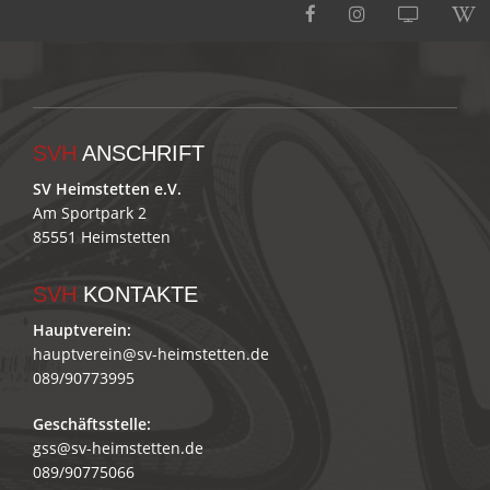
SVH
ANSCHRIFT
SV Heimstetten e.V.
Am Sportpark 2
85551 Heimstetten
SVH
KONTAKTE
Hauptverein:
hauptverein@sv-heimstetten.de
089/90773995
Geschäftsstelle:
gss@sv-heimstetten.de
089/90775066