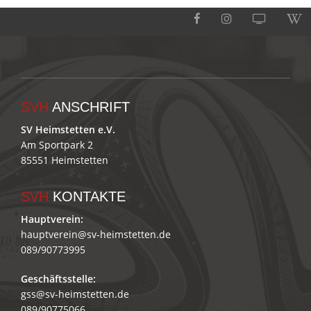
SVH
ANSCHRIFT
SV Heimstetten e.V.
Am Sportpark 2
85551 Heimstetten
SVH
KONTAKTE
Hauptverein:
hauptverein@sv-heimstetten.de
089/90773995
Geschäftsstelle:
gss@sv-heimstetten.de
089/90775066