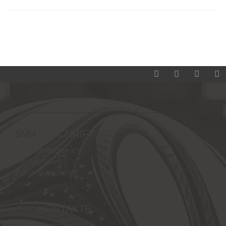
SVH
ANSCHRIFT
SV Heimstetten e.V.
Am Sportpark 2
85551 Heimstetten
SVH
KONTAKTE
Hauptverein: