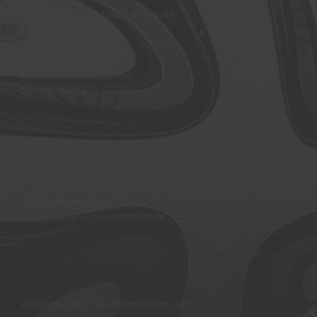
hauptverein@sv-heimstetten.de
089/90773995
Geschäftsstelle:
gss@sv-heimstetten.de
089/90775066
Vorstand:
vorstand@sv-heimstetten.de
Mitgliederverwaltung:
mitglieder@sv-heimstetten.de
Copyright 2019
SV-Heimstetten.com