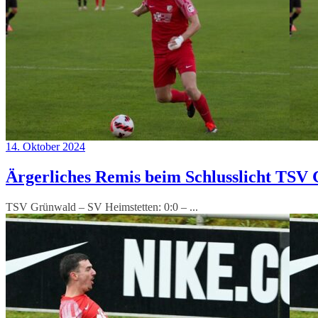
14. Oktober 2024
Ärgerliches Remis beim Schlusslicht TSV
TSV Grünwald – SV Heimstetten: 0:0 – ...