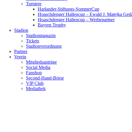
Turniere
Harlander-Stiftungs-SommerCup
Hoaschdenger Hallencup – Ewald J. Matejka Gedä
Hoaschdenger Hallencup – Werbepartner
Bayern Trophy
Stadion
Stadionmagazin
Tickets
Stadionverordnung
Partner
Verein
Mitgliedsanträge
Social Media
Fanshop
Second-Hand-Börse
VIP Club
Mediathek