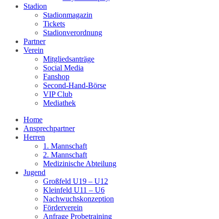
Stadion
Stadionmagazin
Tickets
Stadionverordnung
Partner
Verein
Mitgliedsanträge
Social Media
Fanshop
Second-Hand-Börse
VIP Club
Mediathek
Home
Ansprechpartner
Herren
1. Mannschaft
2. Mannschaft
Medizinische Abteilung
Jugend
Großfeld U19 – U12
Kleinfeld U11 – U6
Nachwuchskonzeption
Förderverein
Anfrage Probetraining