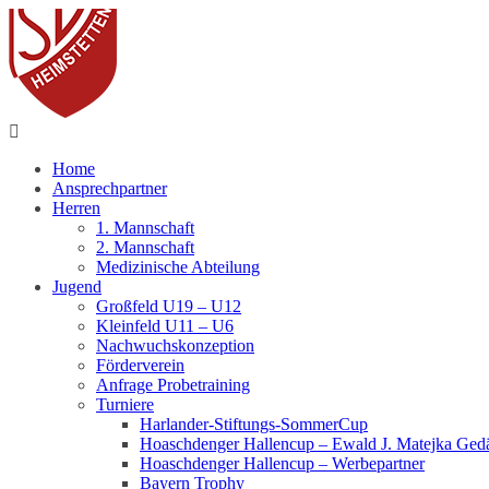
Home
Ansprechpartner
Herren
1. Mannschaft
2. Mannschaft
Medizinische Abteilung
Jugend
Großfeld U19 – U12
Kleinfeld U11 – U6
Nachwuchskonzeption
Förderverein
Anfrage Probetraining
Turniere
Harlander-Stiftungs-SommerCup
Hoaschdenger Hallencup – Ewald J. Matejka Gedä
Hoaschdenger Hallencup – Werbepartner
Bayern Trophy