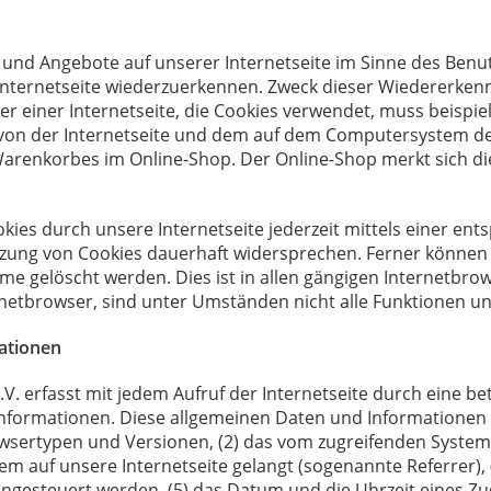
 und Angebote auf unserer Internetseite im Sinne des Benu
 Internetseite wiederzuerkennen. Zweck dieser Wiedererken
zer einer Internetseite, die Cookies verwendet, muss beispie
s von der Internetseite und dem auf dem Computersystem 
 Warenkorbes im Online-Shop. Der Online-Shop merkt sich die 
kies durch unsere Internetseite jederzeit mittels einer en
zung von Cookies dauerhaft widersprechen. Ferner können b
gelöscht werden. Dies ist in allen gängigen Internetbrows
netbrowser, sind unter Umständen nicht alle Funktionen uns
ationen
.V. erfasst mit jedem Aufruf der Internetseite durch eine b
nformationen. Diese allgemeinen Daten und Informationen w
wsertypen und Versionen, (2) das vom zugreifenden System 
tem auf unsere Internetseite gelangt (sogenannte Referrer),
gesteuert werden, (5) das Datum und die Uhrzeit eines Zugrif