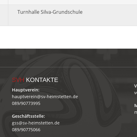
Turnhalle Silva-Grundschule
SVH
KONTAKTE
V
Hauptverein:
v
hauptverein@sv-heimstetten.de
089/90773995
M
m
Geschäftsstelle:
gss@sv-heimstetten.de
089/90775066