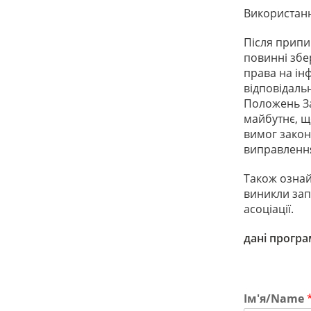
Використанн
Після припи
повинні збе
права на ін
відповідаль
Положень За
майбутнє, щ
вимог закон
виправленн
Також ознай
виникли зап
асоціації.
дані прогр
Ім'я/Name