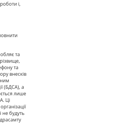
роботи і,
аповнити
робляє та
прізвище,
ефону та
ору внесків
дним
 (БДСА), а
ається лише
А. Ці
організації
 не будуть
ндрасамту