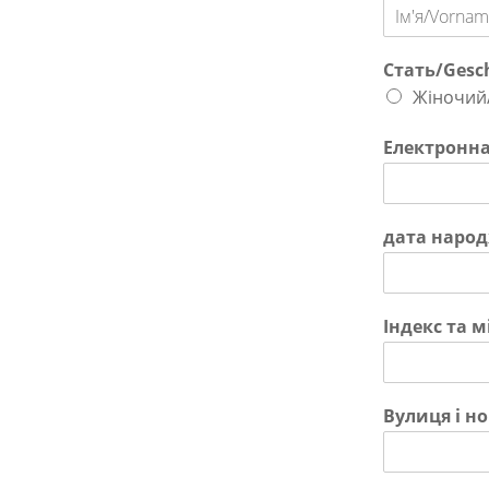
Vorname
Стать/Gesc
Жіночий/
Електронна
дата народ
Індекс та м
Вулиця і н