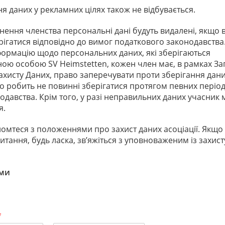
я даних у рекламних цілях також не відбувається.
нення членства персональні дані будуть видалені, якщо 
рігатися відповідно до вимог податкового законодавства
формацію щодо персональних даних, які зберігаються
ною особою SV Heimstetten, кожен член має, в рамках За
хисту Даних, право заперечувати проти зберігання дани
о робить не повинні зберігатися протягом певних період
одавства. Крім того, у разі неправильних даних учасник 
я.
омтеся з положеннями про захист даних асоціації. Якщо 
итання, будь ласка, зв’яжіться з уповноваженим із захист
ами
*