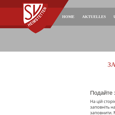
HOME
AKTUELLES
З
Подайте 
На цій стор
заповніть на
заповнити. 