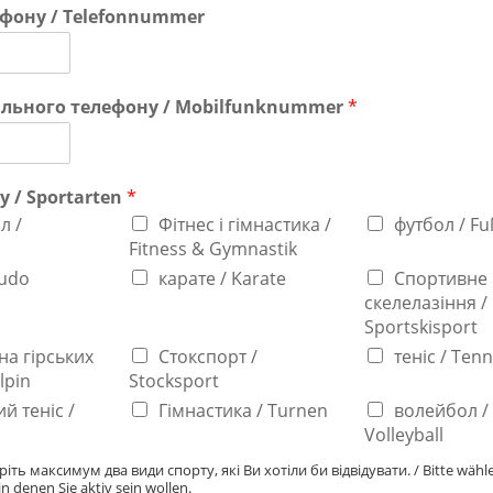
фону / Telefonnummer
льного телефону / Mobilfunknummer
*
у / Sportarten
*
л /
Фітнес і гімнастика /
футбол / Fu
Fitness & Gymnastik
Judo
карате / Karate
Спортивне
скелелазіння /
Sportskisport
на гірських
Стокспорт /
теніс / Tenn
lpin
Stocksport
й теніс /
Гімнастика / Turnen
волейбол /
Volleyball
ріть максимум два види спорту, які Ви хотіли би відвідувати. / Bitte wähl
in denen Sie aktiv sein wollen.