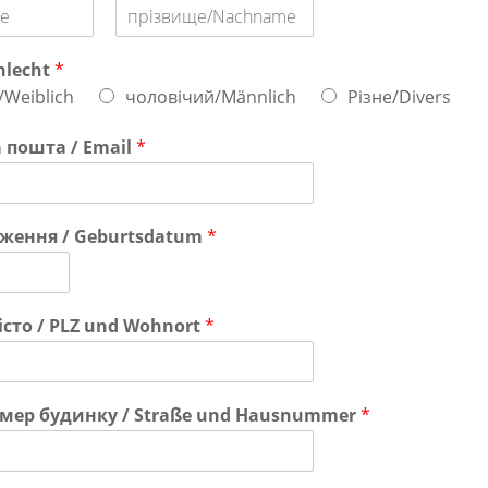
Nachname
hlecht
*
Weiblich
чоловічий/Männlich
Різне/Divers
 пошта / Email
*
ження / Geburtsdatum
*
істо / PLZ und Wohnort
*
омер будинку / Straße und Hausnummer
*