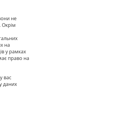
вони не
. Окрім
гальних
х на
ів у рамках
має право на
у вас
у даних