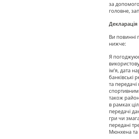
за допомого
головне, за
Декларація 
Ви повинні 
нижче:
Я погоджуюс
використовує
ім’я, дата 
банківські 
та передачі
спортивним 
також район
в рамках ціл
передачі да
гри чи змаг
передані тр
Мюнхена та 