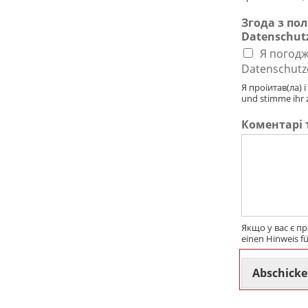
Згода з по
Datenschut
Я погодж
Datenschutz
Я проіитав(ла) 
und stimme ihr 
Коментарі 
Якщо у вас є пр
einen Hinweis f
Abschick