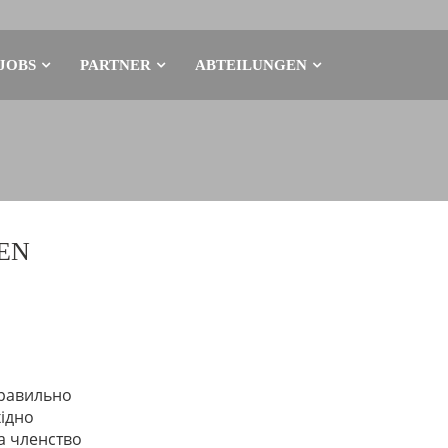
JOBS
PARTNER
ABTEILUNGEN
EN
правильно
хідно
а членство