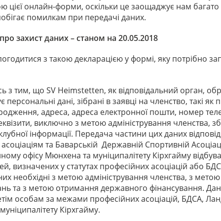
ю цієї онлайн-форми, оскільки це заощаджує нам багато 
побігає помилкам при передачі даних.
про захист даних – станом на 20.05.2018
погодитися з такою декларацією у формі, яку потрібно з
ь з тим, що SV Heimstetten, як відповідальний орган, об
 персональні дані, зібрані в заявці на членство, такі як 
народження, адреса, адреса електронної пошти, номер тел
реквізити, виключно з метою адміністрування членства, зб
 клубної інформації. Передача частини цих даних відпові
асоціаціям та Баварській Державній Спортивній Асоціації
ному офісу Мюнхена та муніципалітету Кірхгайму відбув
ей, визначених у статутах професійних асоціацій або БДС
них необхідні з метою адміністрування членства, з метою 
ань та з метою отримання державного фінансування. Дані
етім особам за межами професійних асоціацій, БДСА, Ла
муніципалітету Кірхгайму.