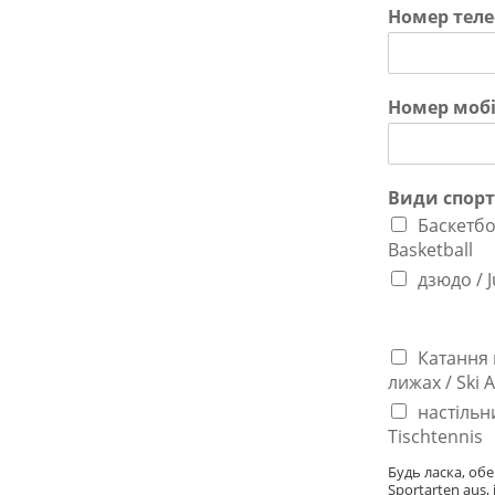
Номер теле
Номер мобі
Види спорт
Баскетбо
Basketball
дзюдо / 
Катання 
лижах / Ski A
настільни
Tischtennis
Будь ласка, обе
Sportarten aus, 