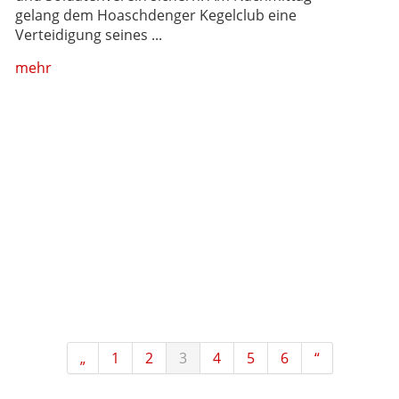
gelang dem Hoaschdenger Kegelclub eine
Verteidigung seines ...
mehr
„
1
2
3
4
5
6
“