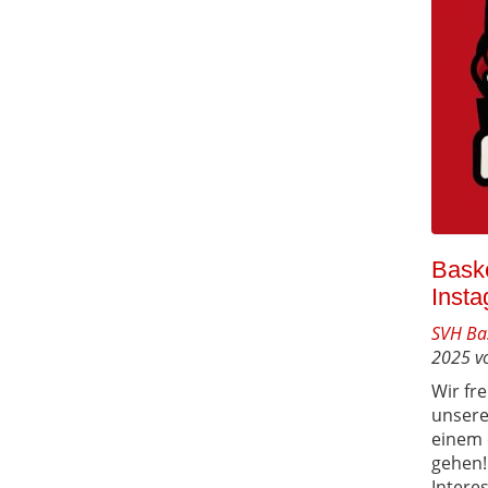
Baske
Inst
SVH Ba
2025 v
Wir fr
unsere
einem 
gehen!
Interes