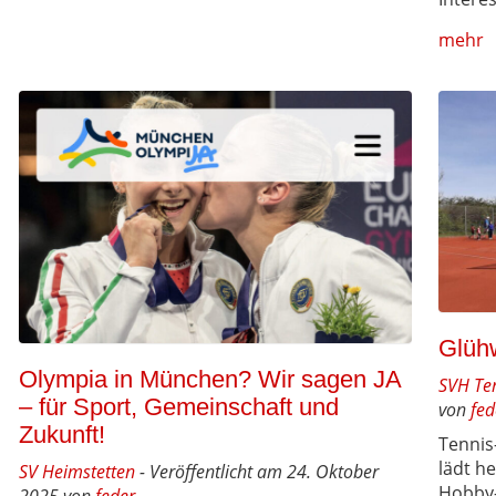
mehr
Glüh
Olympia in München? Wir sagen JA
SVH Te
– für Sport, Gemeinschaft und
von
fed
Zukunft!
Tennis
lädt he
SV Heimstetten
- Veröffentlicht am 24. Oktober
Hobby-
2025 von
feder